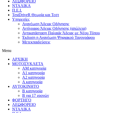
ΛΕΩΦΟΡΕΙΟ
ΝΤΑΛΙΚΑ
Π.Ε.Ι.
TestDriveR Θεωρία και Τεστ
Υπηρεσίες
Ανανέωση Άδειας Οδήγησης
Αντίγραφο Άδειας Οδήγησης (απώλεια)
Αντικατάσταση Παλαιάς Άδειας με Νέου Τύπου
Έκδοση η Ανανέωση Ψηφιακού Ταχογράφου
Μετεκπαιδεύσεις
Menu
ΑΡΧΙΚΗ
ΜΟΤΟΣΥΚΛΕΤΑ
ΑΜ κατηγορία
Α1 κατηγορία
Α2 κατηγορία
Α κατηγορία
ΑΥΤΟΚΙΝΗΤΟ
B κατηγορία
Β για 17 χρονών
ΦΟΡΤΗΓΟ
ΛΕΩΦΟΡΕΙΟ
ΝΤΑΛΙΚΑ