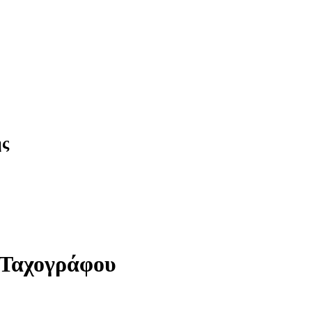
ης
 Ταχογράφου