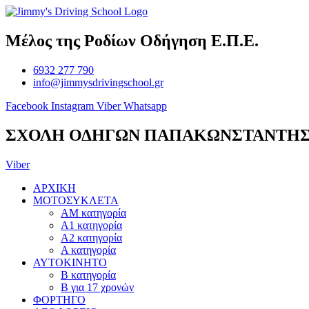
Μετάβαση
στο
περιεχόμενο
Μέλος της Ροδίων Οδήγηση Ε.Π.Ε.
6932 277 790
info@jimmysdrivingschool.gr
Facebook
Instagram
Viber
Whatsapp
ΣΧΟΛΗ ΟΔΗΓΩΝ ΠΑΠΑΚΩΝΣΤΑΝΤΗ
Viber
ΑΡΧΙΚΗ
ΜΟΤΟΣΥΚΛΕΤΑ
ΑΜ κατηγορία
Α1 κατηγορία
Α2 κατηγορία
Α κατηγορία
ΑΥΤΟΚΙΝΗΤΟ
B κατηγορία
Β για 17 χρονών
ΦΟΡΤΗΓΟ