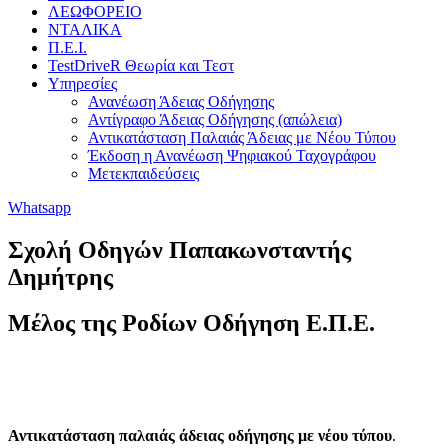
ΛΕΩΦΟΡΕΙΟ
ΝΤΑΛΙΚΑ
Π.Ε.Ι.
TestDriveR Θεωρία και Τεστ
Υπηρεσίες
Ανανέωση Άδειας Οδήγησης
Αντίγραφο Άδειας Οδήγησης (απώλεια)
Αντικατάσταση Παλαιάς Άδειας με Νέου Τύπου
Έκδοση η Ανανέωση Ψηφιακού Ταχογράφου
Μετεκπαιδεύσεις
Whatsapp
Σχολή Οδηγών Παπακωνσταντής
Δημήτρης
Μέλος της Ροδίων Οδήγηση Ε.Π.Ε.
Αντικατάσταση παλαιάς άδειας οδήγησης με νέου τύπου
.