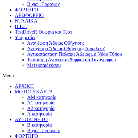
Β για 17 χρονών
ΦΟΡΤΗΓΟ
ΛΕΩΦΟΡΕΙΟ
ΝΤΑΛΙΚΑ
Π.Ε.Ι.
TestDriveR Θεωρία και Τεστ
Υπηρεσίες
Ανανέωση Άδειας Οδήγησης
Αντίγραφο Άδειας Οδήγησης (απώλεια)
Αντικατάσταση Παλαιάς Άδειας με Νέου Τύπου
Έκδοση η Ανανέωση Ψηφιακού Ταχογράφου
Μετεκπαιδεύσεις
Menu
ΑΡΧΙΚΗ
ΜΟΤΟΣΥΚΛΕΤΑ
ΑΜ κατηγορία
Α1 κατηγορία
Α2 κατηγορία
Α κατηγορία
ΑΥΤΟΚΙΝΗΤΟ
B κατηγορία
Β για 17 χρονών
ΦΟΡΤΗΓΟ