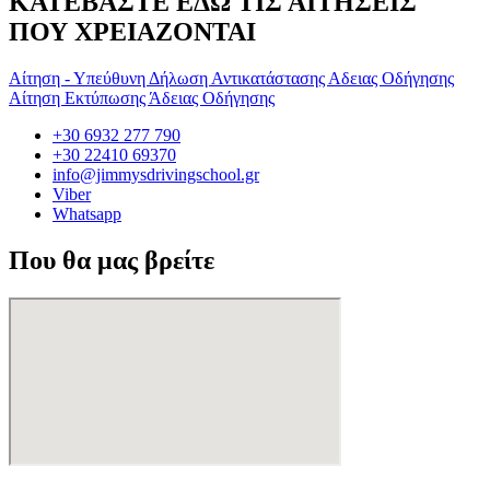
ΚΑΤΕΒΑΣΤΕ ΕΔΩ ΤΙΣ ΑΙΤΗΣΕΙΣ
ΠΟΥ ΧΡΕΙΑΖΟΝΤΑΙ
Αίτηση - Υπεύθυνη Δήλωση Αντικατάστασης Αδειας Οδήγησης
Αίτηση Εκτύπωσης Άδειας Οδήγησης
+30 6932 277 790
+30 22410 69370
info@jimmysdrivingschool.gr
Viber
Whatsapp
Που θα μας βρείτε